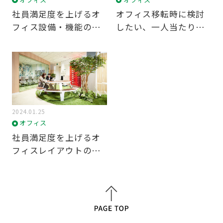
BCP対策
環境認証
社員満足度を上げるオ
オフィス移転時に検討
フィス設備・機能のヒ
したい、一人当たり適
ント
正面積の算出方法を解
説
条件を適用
条件をクリア
2024.01.25
オフィス
社員満足度を上げるオ
フィスレイアウトの考
え方＆企業事例