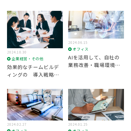
と心理学のつながりを
ト！仕事終わりのサウ
オフィス選び
コミュニケーション
紐解く
ナでコミュニケーショ
ン活性化を実現
事例
オフィスデザイン
従業員満足度向上
コスト削減
2024.06.15
オフィス
リモートワーク
出社
SDGs
2024.10.30
AIを活用して、自社の
企業経営・その他
業務改善・職場環境改
ウェルビーイング
移転スケジュール
効果的なチームビルデ
善を図るポイントと
ィングの 導入戦略と
ハイブリッドワーク
は？
手法イメージ
企業ブランディング
リスクマネジメント
サステナビリティ
移転費用
2024.02.27
2024.01.25
オフィス
オフィス