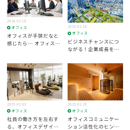
2026.02.18
カテゴリ
2025.02.18
オフィス
オフィス
オフィスが手狭だなと
ALL
ビジネスチャンスにつ
感じたら… オフィス環
ながる！企業成長をも
境改善のために、まず
働き方
たらすオフィス立地の
できること
重要性
オフィス
企業経営・その他
2025.02.03
2025.01.20
オフィス
オフィス
タグ
社員の働き方を左右す
オフィスコミュニケー
る、オフィスデザイン
ション活性化のヒン
オフィス環境
オフィス移転