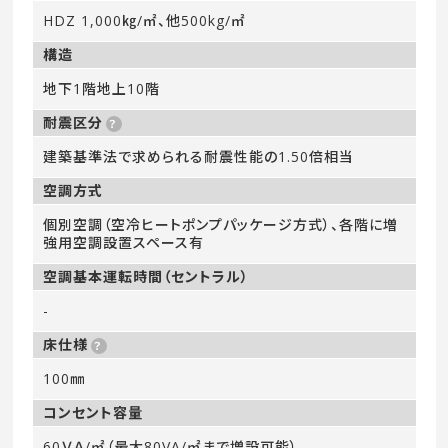
HDZ 1,000㎏/㎡、他500kg/㎡
構造
地下1階地上10階
耐震区分
建築基準法で求められる耐震性能の1.50倍相当
空調方式
個別空調（空冷ヒートポンプパッケージ方式）、各階に増
強用空調設置スペース有
空調基本運転時間（セントラル）
-
床仕様
100㎜
コンセント容量
60ＶＡ/㎡（最大80VA/㎡まで増設可能）