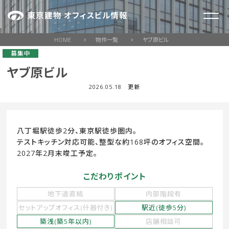
HOME
物件一覧
ヤブ原ビル
募集中
ヤブ原ビル
2026.05.18 更新
八丁堀駅徒歩2分、東京駅徒歩圏内。
テストキッチン対応可能、整型な約168坪のオフィス空間。
2027年2月末竣工予定。
こだわりポイント
地下道直結
内部階段有
セットアップオフィス(什器付き)
駅近(徒歩5分)
築浅(築5年以内)
店舗相談可