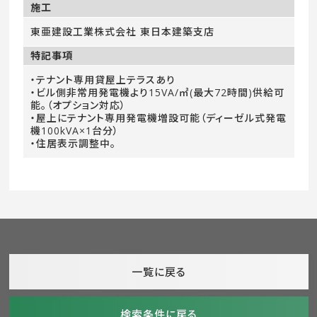
施工
東亜建設工業株式会社 東日本建築支店
特記事項
・テナント専用貸屋上テラスあり
・ビル側非常用発電機より15VA/㎡(最大72時間)供給可
能。（オプション対応）
・屋上にテナント専用発電機増設可能（ディーゼル式発電
機100kVA×1台分）
・住居表示調整中。
一覧に戻る
検索条件に戻る