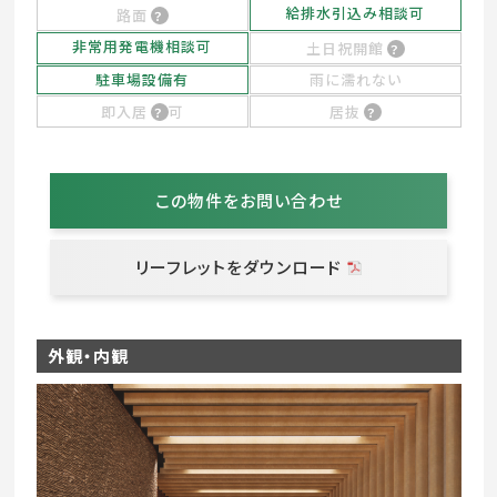
給排水引込み相談可
路面
非常用発電機相談可
土日祝開館
駐車場設備有
雨に濡れない
即入居
可
居抜
この物件をお問い合わせ
リーフレットをダウンロード
外観・内観