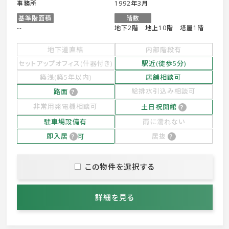
事務所
1992年3月
基準階面積
階数
--
地下2階 地上10階 塔屋1階
地下道直結
内部階段有
セットアップオフィス(什器付き)
駅近(徒歩5分)
築浅(築5年以内)
店舗相談可
給排水引込み相談可
路面
非常用発電機相談可
土日祝開館
駐車場設備有
雨に濡れない
即入居
可
居抜
この物件を選択する
詳細を見る