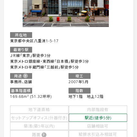
所在地
東京都中央区八重洲1-5-17
最寄り駅
ＪＲ線「東京」駅徒歩3分
東京メトロ銀座線・東西線「日本橋」駅徒歩3分
東京メトロ半蔵門線「三越前」駅徒歩5分
用途
竣工
事務所、店舗
2007年5月
基準階面積
階数
169.68m² (51.32坪坪)
地下1階 地上12階
地下道直結
内部階段有
セットアップオフィス(什器付き)
駅近(徒歩5分)
築浅(築5年以内)
店舗相談可
給排水引込み相談可
路面