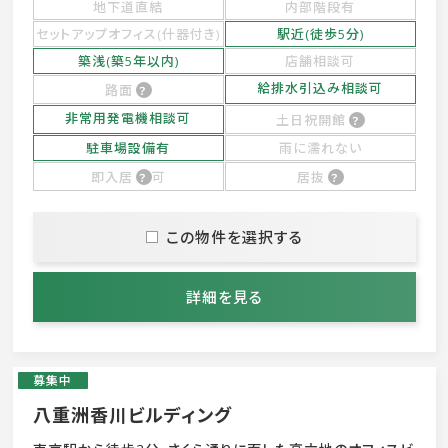
地下道直結
内部階段有
セットアップオフィス(什器付き)
駅近(徒歩5分)
築浅(築5年以内)
店舗相談可
給排水引込み相談可
路面
非常用発電機相談可
土日祝開館
駐車場設備有
雨に濡れない
即入居
可
居抜
この物件を選択する
詳細を見る
募集中
八重洲香川ビルディング