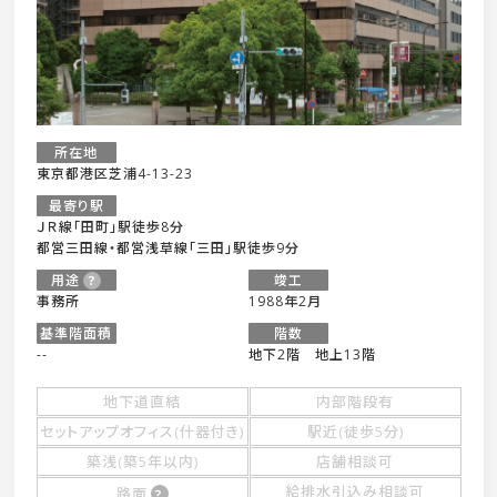
所在地
東京都港区芝浦4-13-23
最寄り駅
ＪＲ線「田町」駅徒歩8分
都営三田線・都営浅草線「三田」駅徒歩9分
用途
竣工
事務所
1988年2月
基準階面積
階数
--
地下2階 地上13階
地下道直結
内部階段有
セットアップオフィス(什器付き)
駅近(徒歩5分)
築浅(築5年以内)
店舗相談可
給排水引込み相談可
路面