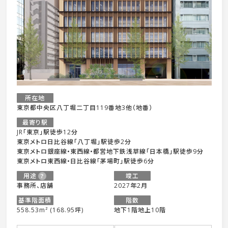
所在地
東京都中央区八丁堀二丁目119番地3他（地番）
最寄り駅
JR「東京」駅徒歩12分
東京メトロ日比谷線「八丁堀」駅徒歩2分
東京メトロ銀座線•東西線•都営地下鉄浅草線「日本橋」駅徒歩9分
東京メトロ東西線•日比谷線「茅場町」駅徒歩6分
用途
竣工
事務所、店舗
2027年2月
基準階面積
階数
558.53m² (168.95坪)
地下1階地上10階