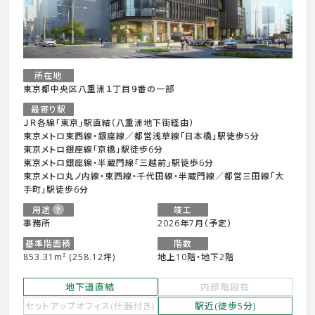
所在地
東京都中央区八重洲１丁目９番の一部
最寄り駅
ＪＲ各線「東京」駅直結（八重洲地下街経由）
東京メトロ東西線・銀座線／都営浅草線「日本橋」駅徒歩5分
東京メトロ銀座線「京橋」駅徒歩6分
東京メトロ銀座線・半蔵門線「三越前」駅徒歩6分
東京メトロ丸ノ内線・東西線・千代田線・半蔵門線／都営三田線「大
手町」駅徒歩6分
用途
竣工
事務所
2026年7月（予定）
基準階面積
階数
853.31m² (258.12坪)
地上10階・地下2階
地下道直結
内部階段有
セットアップオフィス(什器付き)
駅近(徒歩5分)