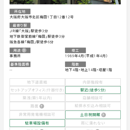
所在地
大阪府大阪市北区梅田1丁目12番12号
最寄り駅
ＪＲ線「大阪」駅徒歩3分
地下鉄御堂筋線「梅田」駅徒歩3分
阪急各線「梅田」駅徒歩6分
用途
竣工
事務所
1989年4月（平成1年4月）
基準階面積
階数
--
地下4階・地上14階・塔屋1階
地下道直結
内部階段有
セットアップオフィス(什器付き)
駅近(徒歩5分)
築浅(築5年以内)
店舗相談可
給排水引込み相談可
路面
非常用発電機相談可
土日祝開館
駐車場設備有
雨に濡れない