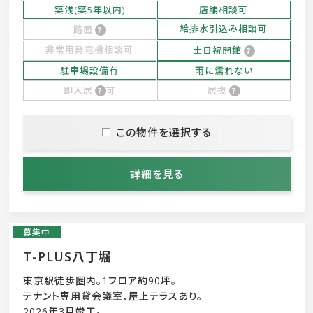
築浅(築5年以内)
店舗相談可
給排水引込み相談可
路面
非常用発電機相談可
土日祝開館
駐車場設備有
雨に濡れない
即入居
可
居抜
この物件を選択する
詳細を見る
募集中
T-PLUS八丁堀
東京駅徒歩圏内。1フロア約90坪。
テナント専用貸会議室、屋上テラスあり。
2026年3月竣工。