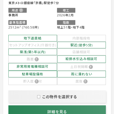
東京メトロ銀座線「京橋」駅徒歩7分
用途
竣工
事務所
2026年2月
基準階面積
階数
2512m² (760.58坪)
地上51階・地下4階
地下道直結
内部階段有
セットアップオフィス(什器付き)
駅近(徒歩5分)
築浅(築5年以内)
店舗相談可
給排水引込み相談可
路面
非常用発電機相談可
土日祝開館
駐車場設備有
雨に濡れない
即入居
可
居抜
この物件を選択する
詳細を見る