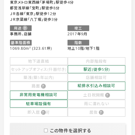
東京メトロ東西線「茅場町」駅徒歩4分
都営浅草線「宝町」駅徒歩8分
ＪＲ各線「東京」駅徒歩12分
ＪＲ京葉線「八丁堀」徒歩3分
用途
竣工
事務所、店舗
2017年9月
基準階面積
階数
1069.80m² (323.61坪)
地上10階/地下1階
地下道直結
内部階段有
セットアップオフィス(什器付き)
駅近(徒歩5分)
築浅(築5年以内)
店舗相談可
給排水引込み相談可
路面
非常用発電機相談可
土日祝開館
駐車場設備有
雨に濡れない
即入居
可
居抜
この物件を選択する