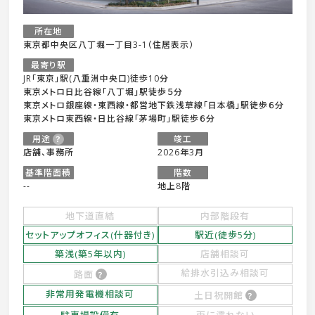
所在地
東京都中央区八丁堀一丁目3-1（住居表示）
最寄り駅
JR「東京」駅(八重洲中央口)徒歩10分
東京メトロ日比谷線「八丁堀」駅徒歩５分
東京メトロ銀座線・東西線・都営地下鉄浅草線「日本橋」駅徒歩６分
東京メトロ東西線・日比谷線「茅場町」駅徒歩６分
用途
竣工
店舗、事務所
2026年3月
基準階面積
階数
--
地上8階
地下道直結
内部階段有
セットアップオフィス(什器付き)
駅近(徒歩5分)
築浅(築5年以内)
店舗相談可
給排水引込み相談可
路面
非常用発電機相談可
土日祝開館