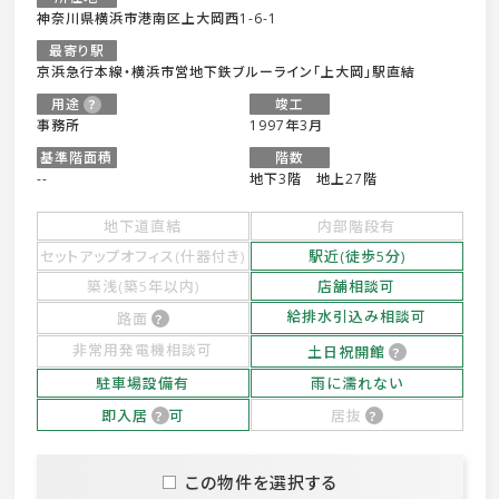
神奈川県横浜市港南区上大岡西1-6-1
最寄り駅
京浜急行本線・横浜市営地下鉄ブルーライン「上大岡」駅直結
用途
竣工
事務所
1997年3月
基準階面積
階数
--
地下3階 地上27階
地下道直結
内部階段有
セットアップオフィス(什器付き)
駅近(徒歩5分)
築浅(築5年以内)
店舗相談可
給排水引込み相談可
路面
非常用発電機相談可
土日祝開館
駐車場設備有
雨に濡れない
即入居
可
居抜
この物件を選択する